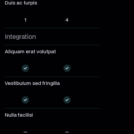
Duis ac turpis
1
4
8
Integration
Aliquam erat volutpat
—
—
—
Vestibulum sed fringilla
—
—
—
Nulla facilisi
—
—
—