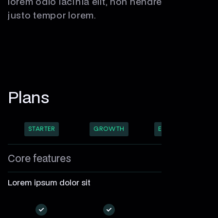
lorem odio lacinia elit, non hendrerit ligula
justo tempor lorem.
Plans
STARTER
GROWTH
ENTERPRISE
Core features
Lorem ipsum dolor sit
—
—
—