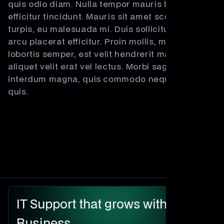
quis odio diam. Nulla tempor mauris bibendum
efficitur tincidunt. Mauris sit amet scelerisque
turpis, eu malesuada mi. Duis sollicitudin enim id
arcu placerat efficitur. Proin mollis, massa a
lobortis semper, est velit hendrerit massa, vitae
aliquet velit erat vel lectus. Morbi sagittis
interdum magna, quis commodo neque tristique
quis.
IT Support that grows with your
Business