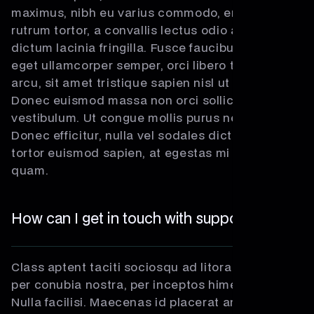
maximus, nibh eu varius commodo, enim ipsum
rutrum tortor, a convallis lectus odio a augue. Ut
dictum lacinia fringilla. Fusce faucibus, lectus
eget ullamcorper semper, orci libero tincidunt
arcu, sit amet tristique sapien nisl ut massa.
Donec euismod massa non orci sollicitudin
vestibulum. Ut congue mollis purus nec suscipit.
Donec efficitur, nulla vel sodales dictum, augue
tortor euismod sapien, at egestas mi nunc sed
quam.
How can I get in touch with support ?
Class aptent taciti sociosqu ad litora torquent
per conubia nostra, per inceptos himenaeos.
Nulla facilisi. Maecenas id placerat ante. Etiam