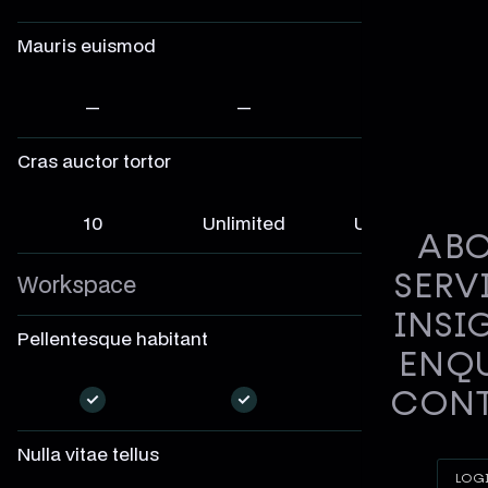
Mauris euismod
—
—
—
Cras auctor tortor
10
Unlimited
Unlimited
AB
SERV
Workspace
INSI
Pellentesque habitant
ENQ
CON
—
—
—
Nulla vitae tellus
LOG